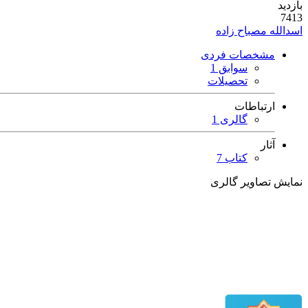
بازدید
7413
اسدالله مصباح زاده
مشخصات فردی
سوابق 1
تحصیلات
ارتباطات
گالری 1
آثار
کتاب 7
نمایش تصاویر گالری